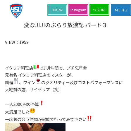
TikTok
Instagram
公式LINE
変なJIJIのぶらり放浪記 パート３
VIEW：
1959
イタリア料理店
でJIJI仲間で、プチ忘年会
元有名 イタリア料理店のマスターが、
料理
、ワイン
のクオリティー及びコストパフォーマンスに
大絶賛の店、サイゼリア（笑）
一人2000円の予算
大満足でした
一度気の合う仲間か家族で行ってみて下さい