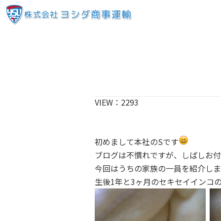
VIEW：
2293
初めまして本社の
S
です
ブログは不慣れですが、しばしお付
今回はうちの家族の一員を紹介しま
生後
1
年と
3
ヶ月のセキセイインコ