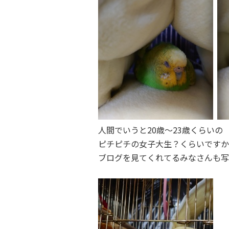
人間でいうと
20
歳～
23
歳くらいの
ピチピチの女子大生？くらいですか
ブログを見てくれてるみなさんも写