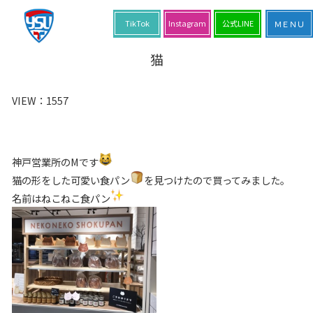
TikTok
Instagram
公式LINE
猫
VIEW：
1557
神戸営業所のMです
猫の形をした可愛い食パン
を見つけたので買ってみました。
名前はねこねこ食パン