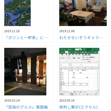
2019.11.18
2019.11.08
「ポツンと一軒家」に故郷が登場！！
わたせせいぞうギャラリー武庫之荘withダ・ヴィンチ」へ行ってきました！！
2020.02.24
2023.05.16
『孤独のグルメ』箕面編
串刺し集計(エクセル)