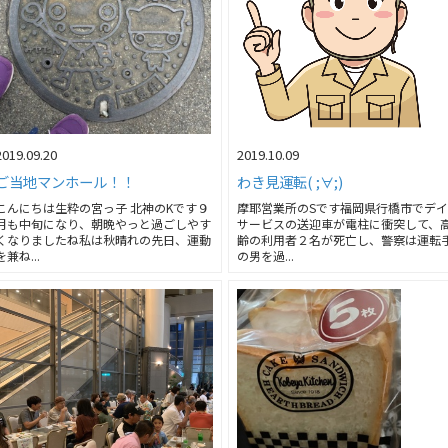
2019.09.20
2019.10.09
ご当地マンホール！！
わき見運転( ;∀;)
こんにちは生粋の宮っ子 北神のKです９
摩耶営業所のSです福岡県行橋市でデ
月も中旬になり、朝晩やっと過ごしやす
サービスの送迎車が電柱に衝突して、
くなりましたね私は秋晴れの先日、運動
齢の利用者２名が死亡し、警察は運転
を兼ね...
の男を過...