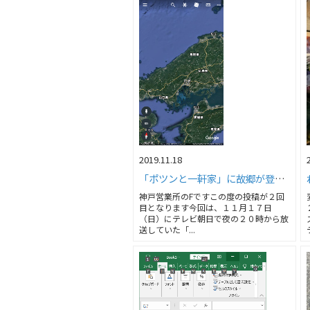
2019.11.18
「ポツンと一軒家」に故郷が登場！！
神戸営業所のFですこの度の投稿が２回
目となります今回は、１１月１７日
（日）にテレビ朝日で夜の２０時から放
送していた「...