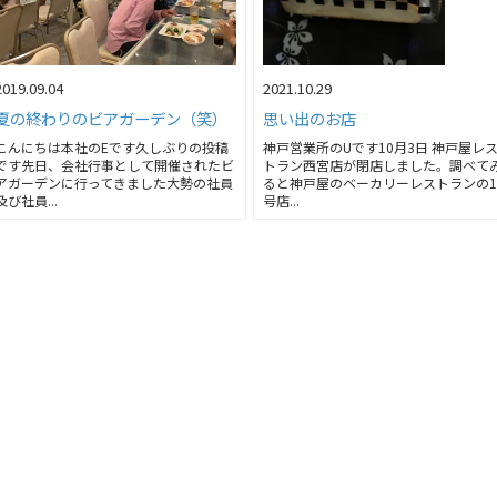
2019.09.04
2021.10.29
夏の終わりのビアガーデン（笑）
思い出のお店
こんにちは本社のEです久しぶりの投稿
神戸営業所のUです10月3日 神戸屋レ
です先日、会社行事として開催されたビ
トラン西宮店が閉店しました。調べて
アガーデンに行ってきました大勢の社員
ると神戸屋のベーカリーレストランの
及び社員...
号店...