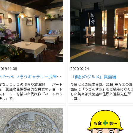
2019.11.08
2020.02.24
わたせせいぞうギャラリー武庫之荘withダ・ヴィンチ」へ行ってきました！！
『孤独のグルメ』箕面編
変なＪＩＪＩのぶらり放浪記 パート
今日は私の誕生日(2月21日)美々卯の箕
２ 武庫之荘編都会的な男女のショート
面店に「うどんすき」をご馳走になり
ストーリーを描いた代表作「ハートカク
した美々卯箕面店の住所と連絡先住所
テル」で...
：箕...