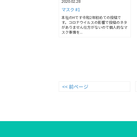
2020.02.28
マスク #1
本社のHです令和2年初めての投稿で
す。コロナウイルスの影響で投稿のネタ
がありません仕方がないので個人的なマ
スク事情を...
<< 前ページ