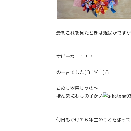
最初これを見たときは親ばかですが
すげーな！！！！
の一言でした(∩´∀｀)∩
おぬし器用じゃの～
ほんまにわしの子かい
何日もかけて６年生のことを想って