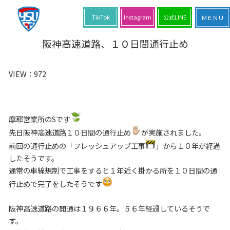
TikTok
Instagram
公式LINE
阪神高速道路、１０日間通行止め
VIEW：
972
摩耶営業所のSです
先日阪神高速道路１０日間の通行止め
が実施されました。
前回の通行止めの「フレッシュアップ工事
」から１０年が経過
したそうです。
通常の車線規制で工事をすると１年近く掛かる所を１０日間の通
行止めで完了をしたそうです
阪神高速道路の開通は１９６６年。５６年経過しているそうで
す。