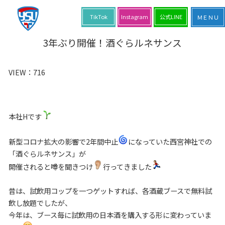
TikTok
Instagram
公式LINE
3年ぶり開催！酒ぐらルネサンス
VIEW：
716
本社Hです
新型コロナ拡大の影響で2年間中止
になっていた西宮神社での
「酒ぐらルネサンス」が
開催されると噂を聞きつけ
行ってきました
昔は、試飲用コップを一つゲットすれば、各酒蔵ブースで無料試
飲し放題でしたが、
今年は、ブース毎に試飲用の日本酒を購入する形に変わっていま