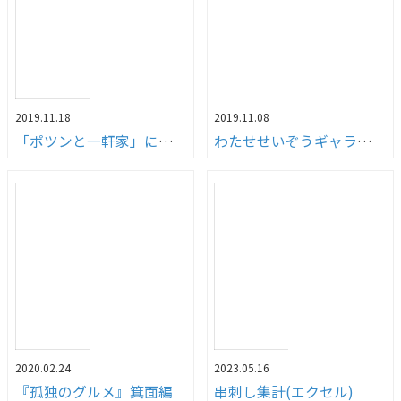
2019.11.18
2019.11.08
「ポツンと一軒家」に故郷が登場！！
わたせせいぞうギャラリー武庫之荘withダ・ヴィンチ」へ行ってきました！！
2020.02.24
2023.05.16
『孤独のグルメ』箕面編
串刺し集計(エクセル)