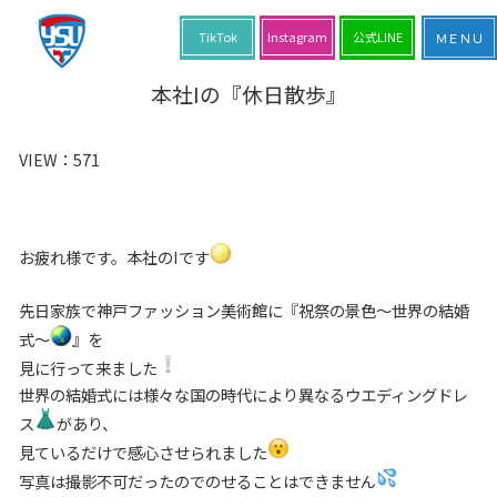
TikTok
Instagram
公式LINE
本社Iの『休日散歩』
VIEW：
571
お疲れ様です。本社のIです
先日家族で神戸ファッション美術館に『祝祭の景色～世界の結婚
式～
』を
見に行って来ました
世界の結婚式には様々な国の時代により異なるウエディングドレ
ス
があり、
見ているだけで感心させられました
写真は撮影不可だったのでのせることはできません