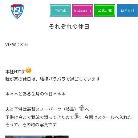
TikTok
Instagram
公式LINE
それぞれの休日
VIEW：
816
本社Hです
我が家の休日は、結構バラバラで過ごしています
＊＊＊とある２月の休日＊＊＊
夫と子供は高鷲スノーパーク（岐阜）
へ…
子供は今まで我流で滑ってきたので
、今回はスクールへ入れた
そうで、その時の写真です