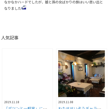
なかなかハードでしたが、娘と孫の女ばかりの旅はいい思い出と
なりました
人気記事
2019.11.18
2019.11.08
「ポツンと一軒家」に故郷が登場！！
わたせせいぞうギャラリー武庫之荘withダ・ヴィンチ」へ行ってきました！！