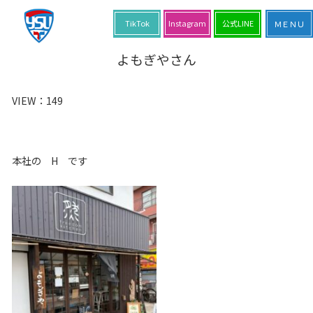
TikTok
Instagram
公式LINE
よもぎやさん
VIEW：
149
本社の H です