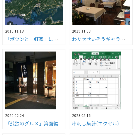
2019.11.18
2019.11.08
「ポツンと一軒家」に故郷が登場！！
わたせせいぞうギャラリー武庫之荘withダ・ヴィンチ」へ行ってきました！！
2020.02.24
2023.05.16
『孤独のグルメ』箕面編
串刺し集計(エクセル)