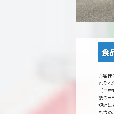
食
お客様
れぞれ
（二層
数の車
短縮に
も含め