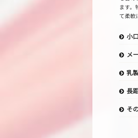
ます。
て柔軟
小
メ
乳
長
そ