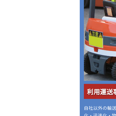
利用運送
自社以外の輸
化・迅速化・