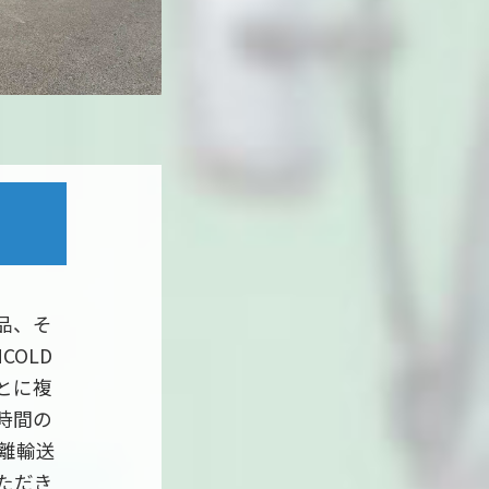
品、そ
OLD
とに複
時間の
離輸送
ただき