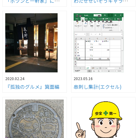
「ポツンと一軒家」に故郷が登場！！
わたせせいぞうギャラリー武庫之荘withダ・ヴィンチ」へ行ってきました！！
2020.02.24
2023.05.16
『孤独のグルメ』箕面編
串刺し集計(エクセル)