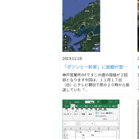
2019.11.18
「ポツンと一軒家」に故郷が登場！！
神戸営業所のFですこの度の投稿が２回
目となります今回は、１１月１７日
（日）にテレビ朝日で夜の２０時から放
送していた「...