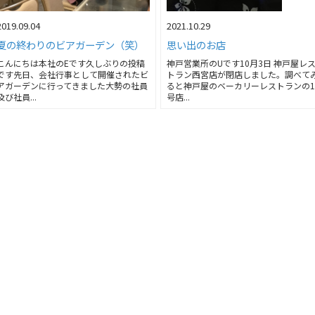
2019.09.04
2021.10.29
夏の終わりのビアガーデン（笑）
思い出のお店
こんにちは本社のEです久しぶりの投稿
神戸営業所のUです10月3日 神戸屋レ
です先日、会社行事として開催されたビ
トラン西宮店が閉店しました。調べて
アガーデンに行ってきました大勢の社員
ると神戸屋のベーカリーレストランの
及び社員...
号店...