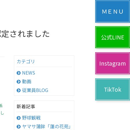
認定されました
公式LINE
カテゴリ
Instagram
NEWS
動画
TikTok
従業員BLOG
係
新着記事
設し
野球観戦
ヤマサ蒲鉾「蓮の花苑」へ