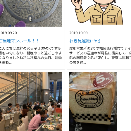
2019.09.20
2019.10.09
ご当地マンホール！！
わき見運転( ;∀;)
こんにちは生粋の宮っ子 北神のKです９
摩耶営業所のSです福岡県行橋市でデ
月も中旬になり、朝晩やっと過ごしやす
サービスの送迎車が電柱に衝突して、
くなりましたね私は秋晴れの先日、運動
齢の利用者２名が死亡し、警察は運転
を兼ね...
の男を過...