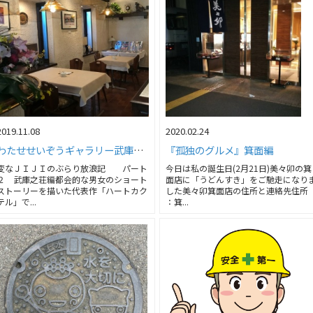
2019.11.08
2020.02.24
わたせせいぞうギャラリー武庫之荘withダ・ヴィンチ」へ行ってきました！！
『孤独のグルメ』箕面編
変なＪＩＪＩのぶらり放浪記 パート
今日は私の誕生日(2月21日)美々卯の箕
２ 武庫之荘編都会的な男女のショート
面店に「うどんすき」をご馳走になり
ストーリーを描いた代表作「ハートカク
した美々卯箕面店の住所と連絡先住所
テル」で...
：箕...