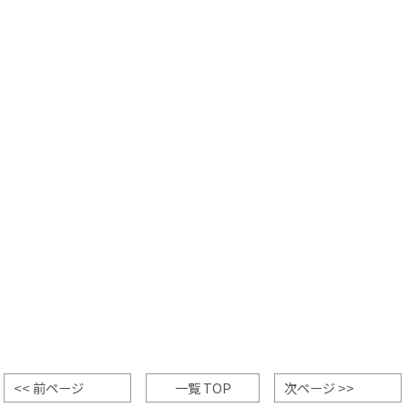
<< 前ページ
一覧 TOP
次ページ >>