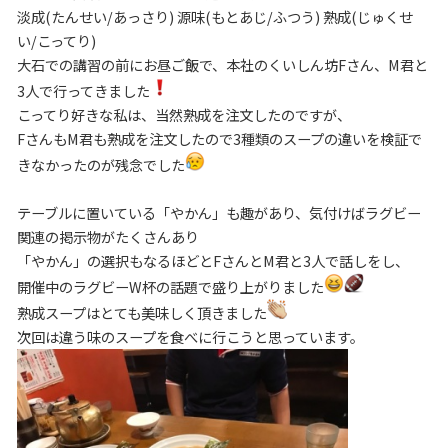
淡成(たんせい/あっさり) 源味(もとあじ/ふつう) 熟成(じゅくせ
い/こってり)
大石での講習の前にお昼ご飯で、本社のくいしん坊Fさん、M君と
3人で行ってきました
こってり好きな私は、当然熟成を注文したのですが、
FさんもM君も熟成を注文したので3種類のスープの違いを検証で
きなかったのが残念でした
テーブルに置いている「やかん」も趣があり、気付けばラグビー
関連の掲示物がたくさんあり
「やかん」の選択もなるほどとFさんとM君と3人で話しをし、
開催中のラグビーW杯の話題で盛り上がりました
熟成スープはとても美味しく頂きました
次回は違う味のスープを食べに行こうと思っています。